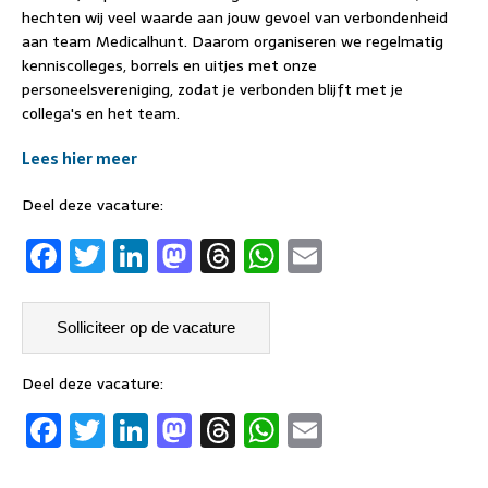
hechten wij veel waarde aan jouw gevoel van verbondenheid
aan team Medicalhunt. Daarom organiseren we regelmatig
kenniscolleges, borrels en uitjes met onze
personeelsvereniging, zodat je verbonden blijft met je
collega's en het team.
Lees hier meer
Deel deze vacature:
F
T
Li
M
T
W
E
a
w
n
a
h
h
m
c
it
k
st
re
at
ai
e
t
e
o
a
s
l
b
er
dI
d
d
A
Deel deze vacature:
F
T
Li
M
T
W
E
o
n
o
s
p
a
w
n
a
h
h
m
o
n
p