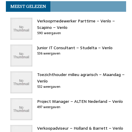
c
it
k
st
re
at
ai
k
MEEST GELEZEN
e
t
e
o
a
s
l
b
er
dI
d
d
A
Verkoopmedewerker Parttime – Venlo –
o
n
o
s
p
Scapino – Venlo
590 weergaven
o
n
p
k
Junior IT Consultant – Studelta – Venlo
536 weergaven
Toezichthouder milieu agrarisch – Maandag –
Venlo
532 weergaven
Project Manager – ALTEN Nederland – Venlo
497 weergaven
Verkoopadviseur – Holland & Barrett – Venlo