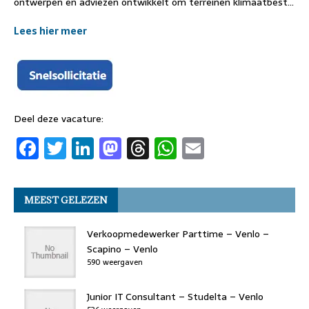
ontwerpen en adviezen ontwikkelt om terreinen klimaatbest…
Lees hier meer
Deel deze vacature:
F
T
Li
M
T
W
E
a
w
n
a
h
h
m
c
it
k
st
re
at
ai
MEEST GELEZEN
e
t
e
o
a
s
l
b
er
dI
d
d
A
Verkoopmedewerker Parttime – Venlo –
o
n
o
s
p
Scapino – Venlo
590 weergaven
o
n
p
k
Junior IT Consultant – Studelta – Venlo