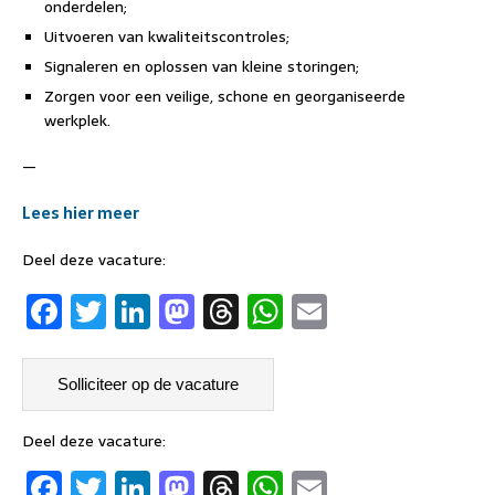
onderdelen;
Uitvoeren van kwaliteitscontroles;
Signaleren en oplossen van kleine storingen;
Zorgen voor een veilige, schone en georganiseerde
werkplek.
—
Lees hier meer
Deel deze vacature:
F
T
Li
M
T
W
E
a
w
n
a
h
h
m
c
it
k
st
re
at
ai
e
t
e
o
a
s
l
b
er
dI
d
d
A
Deel deze vacature:
F
T
Li
M
T
W
E
o
n
o
s
p