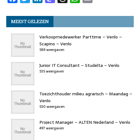
a
w
n
a
h
h
m
o
n
p
c
it
k
st
re
at
ai
k
MEEST GELEZEN
e
t
e
o
a
s
l
b
er
dI
d
d
A
Verkoopmedewerker Parttime – Venlo –
o
n
o
s
p
Scapino – Venlo
589 weergaven
o
n
p
k
Junior IT Consultant – Studelta – Venlo
535 weergaven
Toezichthouder milieu agrarisch – Maandag –
Venlo
530 weergaven
Project Manager – ALTEN Nederland – Venlo
497 weergaven