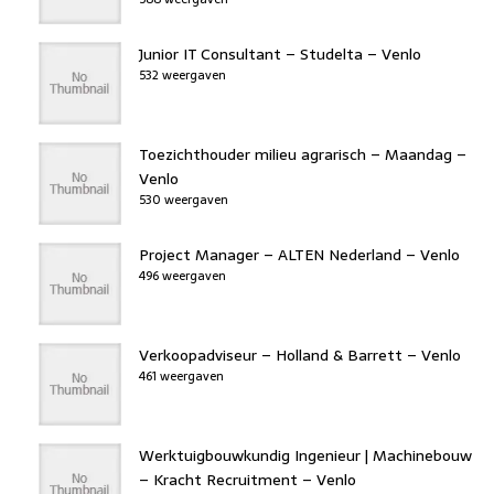
o
n
p
k
Junior IT Consultant – Studelta – Venlo
532 weergaven
Toezichthouder milieu agrarisch – Maandag –
Venlo
530 weergaven
Project Manager – ALTEN Nederland – Venlo
496 weergaven
Verkoopadviseur – Holland & Barrett – Venlo
461 weergaven
Werktuigbouwkundig Ingenieur | Machinebouw
– Kracht Recruitment – Venlo