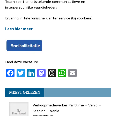
Team spirit en uitstekende communicatieve en
interpersoonlijke vaardigheden;
Ervaring in telefonische klantenservice (bij voorkeur).
Lees hier meer
Deel deze vacature:
F
T
Li
M
T
W
E
a
w
n
a
h
h
m
c
it
k
st
re
at
ai
MEEST GELEZEN
e
t
e
o
a
s
l
b
er
dI
d
d
A
Verkoopmedewerker Parttime – Venlo –
o
n
o
s
p
Scapino – Venlo
588 weergaven