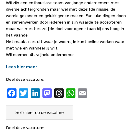
Wij zijn een enthousiast team van jonge ondernemers met
diverse achtergronden maar wel met dezelfde missie: de
wereld gezonder en gelukkiger te maken. Fun luke dingen doen
en samenwerken door iedereen in zijn waarde te accepteren
maar wel met het zelfde doel voor ogen staan bij ons hoog in
het vaandel
Het maakt niet uit waar je woont, je kunt online werken waar
met wie en wanneer jij wilt.
Wij noemen dit vrijheid ondernemer
Lees hier meer
Deel deze vacature:
F
T
Li
M
T
W
E
a
w
n
a
h
h
m
c
it
k
st
re
at
ai
e
t
e
o
a
s
l
b
er
dI
d
d
A
Deel deze vacature: