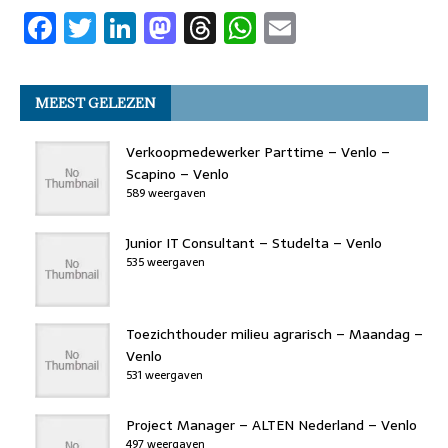
F
T
Li
M
T
W
E
o
n
o
s
p
a
w
n
a
h
h
m
o
n
p
c
it
k
st
re
at
ai
k
MEEST GELEZEN
e
t
e
o
a
s
l
b
er
dI
d
d
A
Verkoopmedewerker Parttime – Venlo –
o
n
o
s
p
Scapino – Venlo
589 weergaven
o
n
p
k
Junior IT Consultant – Studelta – Venlo
535 weergaven
Toezichthouder milieu agrarisch – Maandag –
Venlo
531 weergaven
Project Manager – ALTEN Nederland – Venlo
497 weergaven