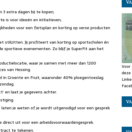
VA
 3 extra dagen bij te kopen;
is voor ideeën en initiatieven;
jkheden voor een fietsplan en korting op verse producten
et stilzitten. Jij profiteert van korting op sportscholen én
 sportieve evenementen. Zo blijf je SuperFit aan het
roductielocatie, waar je samen met meer dan 1200
Voor 
ces van Hessing.
deze 
 in Groente en Fruit, waaronder 40% ploegentoeslag
Linke
 zondag.
Faceb
ct’ en laat je gegevens achter.
stiging.
VA
en laten je weten of je wordt uitgenodigd voor een gesprek
e direct uit voor een arbeidsvoorwaardengesprek.
ntract te tekenen.