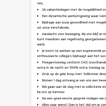
reis;
26 vakantiedagen met de mogelijkheid om
Een dynamische werkomgeving waar ruimte 
Bijdrage aan jouw gezondheid met mogeli
uit onze VersFabriek;
Aandacht voor beweging. Bij ons blijf je ni
kunt meedoen aan regelmatig georganiseerde
werk;
Je komt te werken op een inspirerende p
enthousiaste collega’s bijdraagt aan het suc
Ploegentoeslag conform CAO Groothandel
extra in de nacht en 100% extra toeslag op
Druk op de gele knop met ‘Solliciteer dire
Binnen 1 dag ontvang je van ons een beve
Wij gaan aan de slag met je sollicitatie 
bij ons op kantoor.
Na een goed eerste gesprek nodigen we j
Alles naar wens? Dan is het tijd om je co