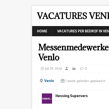
VACATURES VEN
HOME
VACATURES PER BEDRIJF IN VE
Messenmedewerker 
Venlo
juli 29, 2026
0
Venlo
1 week geleden geplaatst
Hessing Supervers