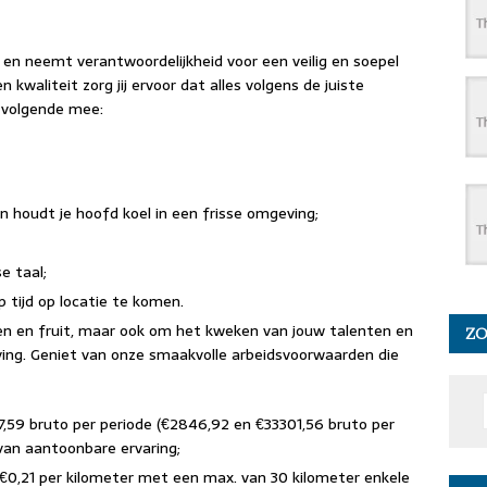
g en neemt verantwoordelijkheid voor een veilig en soepel
 kwaliteit zorg jij ervoor dat alles volgens de juiste
t volgende mee:
en houdt je hoofd koel in een frisse omgeving;
e taal;
p tijd op locatie te komen.
ten en fruit, maar ook om het kweken van jouw talenten en
Z
ing. Geniet van onze smaakvolle arbeidsvoorwaarden die
7,59 bruto per periode (€2846,92 en €33301,56 bruto per
 van aantoonbare ervaring;
€0,21 per kilometer met een max. van 30 kilometer enkele