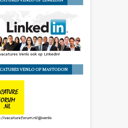
CATURES VENLO OP LINKEDIN
vacatures Venlo ook op Linkedin!
CATURES VENLO OP MASTODON
://vacatureforum.nl/@venlo