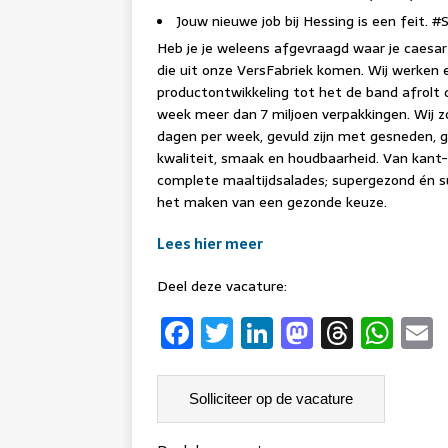
Jouw nieuwe job bij Hessing is een feit. #
Heb je je weleens afgevraagd waar je caesa
die uit onze VersFabriek komen. Wij werken
productontwikkeling tot het de band afrolt 
week meer dan 7 miljoen verpakkingen. Wij z
dagen per week, gevuld zijn met gesneden, g
kwaliteit, smaak en houdbaarheid. Van kant
complete maaltijdsalades; supergezond én s
het maken van een gezonde keuze.
Lees hier meer
Deel deze vacature:
F
T
Li
M
T
W
a
w
n
a
h
h
c
it
k
st
re
at
a
e
t
e
o
a
s
l