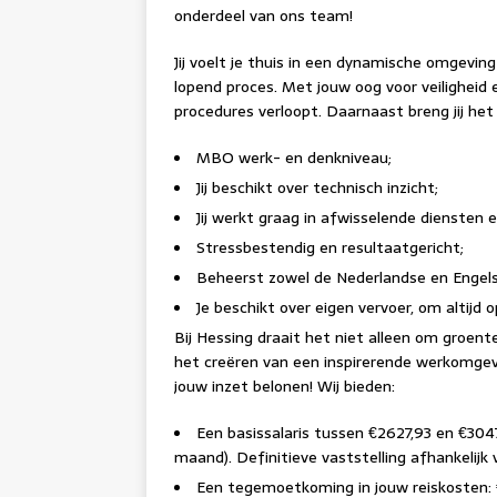
onderdeel van ons team!
Jij voelt je thuis in een dynamische omgevin
lopend proces. Met jouw oog voor veiligheid en
procedures verloopt. Daarnaast breng jij he
MBO werk- en denkniveau;
Jij beschikt over technisch inzicht;
Jij werkt graag in afwisselende diensten 
Stressbestendig en resultaatgericht;
Beheerst zowel de Nederlandse en Engels
Je beschikt over eigen vervoer, om altijd o
Bij Hessing draait het niet alleen om groen
het creëren van een inspirerende werkomgev
jouw inzet belonen! Wij bieden:
Een basissalaris tussen €2627,93 en €304
maand). Definitieve vaststelling afhankelijk
Een tegemoetkoming in jouw reiskosten: 