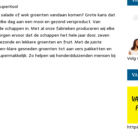
VA
SuperKool
r salade of wok groenten vandaan komen? Grote kans dat
 elke dag aan een mooi en gezond versproduct. Van
de schappen in. Met al onze fabrieken produceren wij elke
orgen ervoor dat de schappen het hele jaar door, zeven
ezonde en lekkere groenten en fruit. Met de juiste
-en-klare gesneden groenten tot aan vers pakketten en
upermakkelijk. Zo helpen wij honderdduizenden mensen bij
Volg 
VA
E
m
i
https