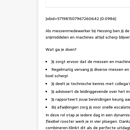
Jobid=571981507967260642 (0.0986)
Als messenmedewerker bij Hessing ben jij de 
snijmiddelen en machines altijd scherp blijven
Wat ga je doen?
Jij zorgt ervoor dat de messen en machines
Regelmatig vervang jij diverse messen en s
boel scherp!
Jij deelt je technische kennis met collega’
Jij adviseert de leidinggevende over het in
Jij rapporteert jouw bevindingen keurig aa
Bij afwijkingen zorg jij voor snelle escala
In deze rol stap je iedere dag in een dynam
flexibel rooster werk je in vier ploegen. Dank
combineren.Klinkt dit als de perfecte uitdag