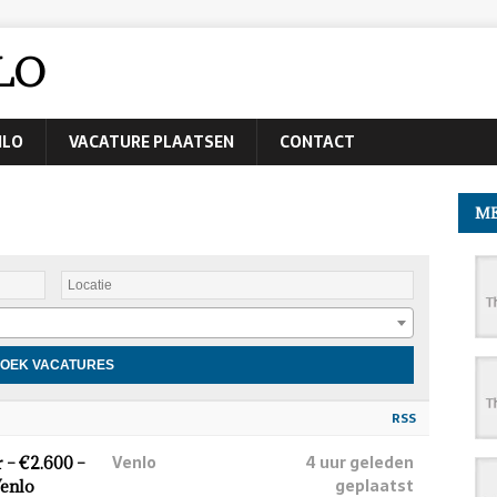
LO
NLO
VACATURE PLAATSEN
CONTACT
ME
RSS
Venlo
4 uur geleden
 – €2.600 –
geplaatst
Venlo