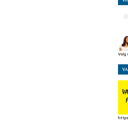
VA
Volg 
VA
https