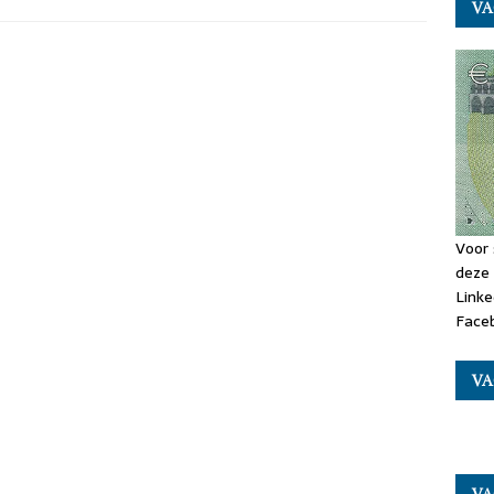
VA
Voor 
deze 
Linke
Faceb
VA