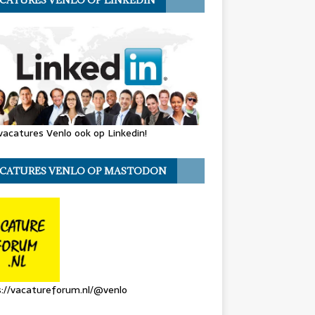
CATURES VENLO OP LINKEDIN
vacatures Venlo ook op Linkedin!
CATURES VENLO OP MASTODON
://vacatureforum.nl/@venlo