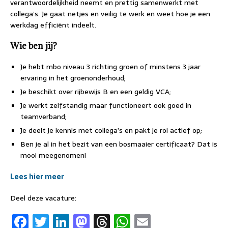
verantwoordelijkheid neemt en prettig samenwerkt met
collega’s. Je gaat netjes en veilig te werk en weet hoe je een
werkdag efficiënt indeelt.
Wie ben jij?
Je hebt mbo niveau 3 richting groen of minstens 3 jaar
ervaring in het groenonderhoud;
Je beschikt over rijbewijs B en een geldig VCA;
Je werkt zelfstandig maar functioneert ook goed in
teamverband;
Je deelt je kennis met collega’s en pakt je rol actief op;
Ben je al in het bezit van een bosmaaier certificaat? Dat is
mooi meegenomen!
Lees hier meer
Deel deze vacature:
F
T
Li
M
T
W
E