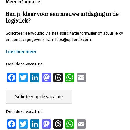
Meer informatie
Ben jij klaar voor een nieuwe uitdaging in de
logistiek?
Solliciteer eenvoudig via het sollicitatieformulier of stuur je cv
en contactgegevens naar jobs@upforce.com.
Lees hier meer
Deel deze vacature:
F
T
Li
M
T
W
E
a
w
n
a
h
h
m
c
it
k
st
re
at
ai
e
t
e
o
a
s
l
b
er
dI
d
d
A
Deel deze vacature:
F
T
Li
M
T
W
E
o
n
o
s
p