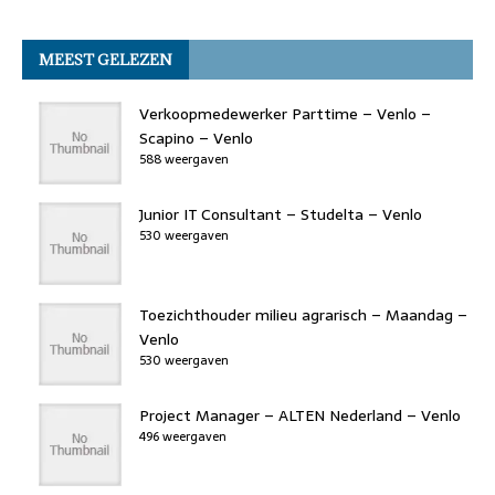
a
w
n
a
h
h
m
o
n
p
c
it
k
st
re
at
ai
k
MEEST GELEZEN
e
t
e
o
a
s
l
b
er
dI
d
d
A
Verkoopmedewerker Parttime – Venlo –
o
n
o
s
p
Scapino – Venlo
588 weergaven
o
n
p
k
Junior IT Consultant – Studelta – Venlo
530 weergaven
Toezichthouder milieu agrarisch – Maandag –
Venlo
530 weergaven
Project Manager – ALTEN Nederland – Venlo
496 weergaven