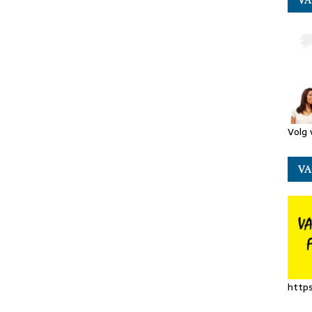
i
VA
Volg 
VA
https