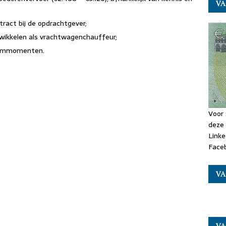
VA
tract bij de opdrachtgever;
twikkelen als vrachtwagenchauffeur;
teammomenten.
E
Voor 
deze 
m
Linke
i
Faceb
VA
E
m