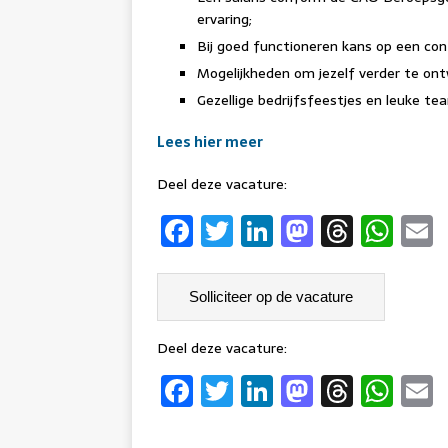
ervaring;
Bij goed functioneren kans op een con
Mogelijkheden om jezelf verder te on
Gezellige bedrijfsfeestjes en leuke 
Lees hier meer
Deel deze vacature:
F
T
Li
M
T
W
a
w
n
a
h
h
c
it
k
st
re
at
a
e
t
e
o
a
s
l
b
er
dI
d
d
A
Deel deze vacature:
F
T
Li
M
T
W
o
n
o
s
p
a
w
n
a
h
h
o
n
p