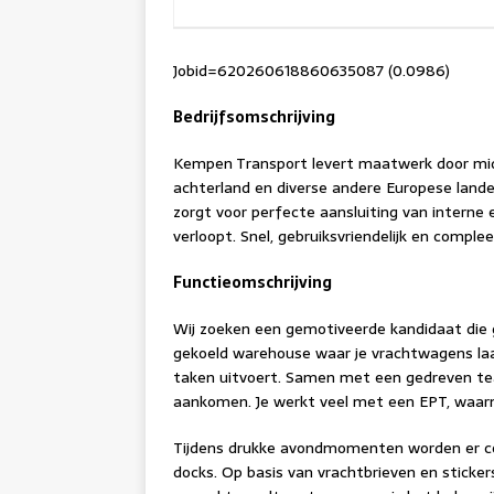
Jobid=620260618860635087 (0.0986)
Bedrijfsomschrijving
Kempen Transport levert maatwerk door midde
achterland en diverse andere Europese land
zorgt voor perfecte aansluiting van interne
verloopt. Snel, gebruiksvriendelijk en complee
Functieomschrijving
Wij zoeken een gemotiveerde kandidaat die 
gekoeld warehouse waar je vrachtwagens laad
taken uitvoert. Samen met een gedreven team
aankomen. Je werkt veel met een EPT, waarmee
Tijdens drukke avondmomenten worden er con
docks. Op basis van vrachtbrieven en sticker