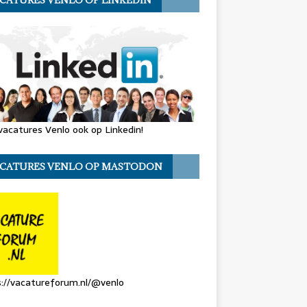
CATURES VENLO OP LINKEDIN
vacatures Venlo ook op Linkedin!
CATURES VENLO OP MASTODON
://vacatureforum.nl/@venlo