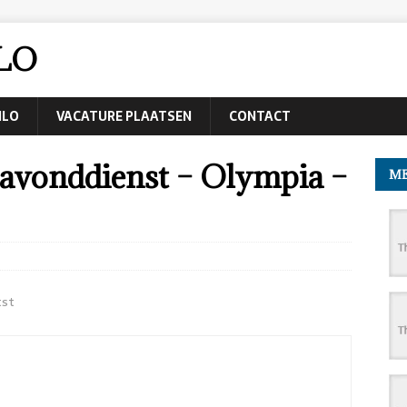
LO
NLO
VACATURE PLAATSEN
CONTACT
avonddienst – Olympia –
ME
tst