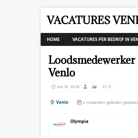
VACATURES VEN
HOME
VACATURES PER BEDRIJF IN VE
Loodsmedewerker 
Venlo
juni 14, 2026
0
Venlo
2 maanden geleden geplaa
Olympia