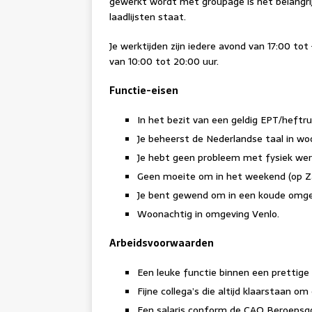
gewerkt wordt met groupage is het belangrij
laadlijsten staat.
Je werktijden zijn iedere avond van 17:00 tot
van 10:00 tot 20:00 uur.
Functie-eisen
In het bezit van een geldig EPT/heftru
Je beheerst de Nederlandse taal in wo
Je hebt geen probleem met fysiek werk
Geen moeite om in het weekend (op Z
Je bent gewend om in een koude omge
Woonachtig in omgeving Venlo.
Arbeidsvoorwaarden
Een leuke functie binnen een prettig
Fijne collega’s die altijd klaarstaan om
Een salaris conform de CAO Beroepsgoe