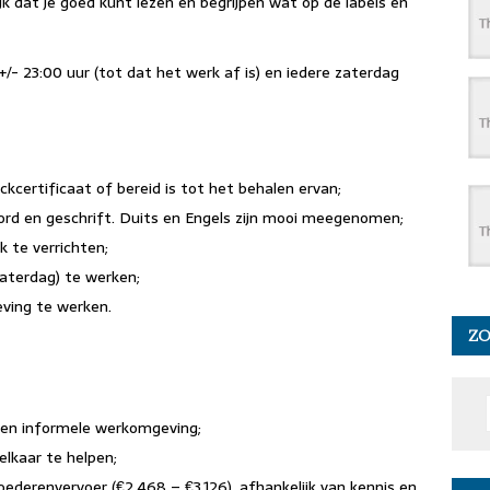
k dat je goed kunt lezen en begrijpen wat op de labels en
 +/- 23:00 uur (tot dat het werk af is) en iedere zaterdag
ckcertificaat of bereid is tot het behalen ervan;
ord en geschrift. Duits en Engels zijn mooi meegenomen;
 te verrichten;
aterdag) te werken;
ving te werken.
Z
e en informele werkomgeving;
 elkaar te helpen;
derenvervoer (€2.468 – €3.126), afhankelijk van kennis en