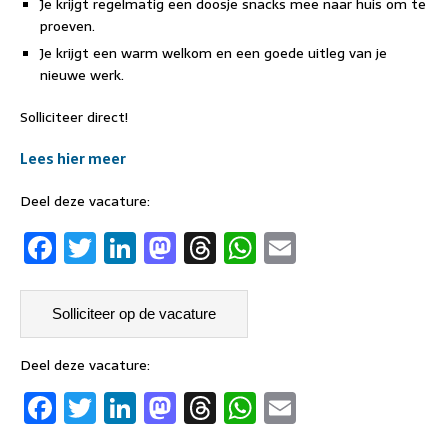
Je krijgt regelmatig een doosje snacks mee naar huis om te
proeven.
Je krijgt een warm welkom en een goede uitleg van je
nieuwe werk.
Solliciteer direct!
Lees hier meer
Deel deze vacature:
F
T
Li
M
T
W
E
a
w
n
a
h
h
m
c
it
k
st
re
at
ai
e
t
e
o
a
s
l
b
er
dI
d
d
A
Deel deze vacature:
F
T
Li
M
T
W
E
o
n
o
s
p
a
w
n
a
h
h
m
o
n
p