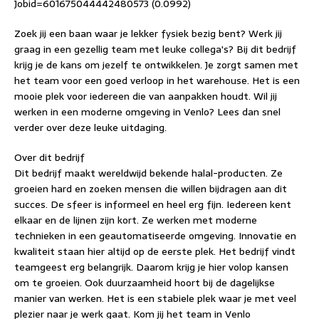
Jobid=601675044442480573 (0.0992)
Zoek jij een baan waar je lekker fysiek bezig bent? Werk jij
graag in een gezellig team met leuke collega's? Bij dit bedrijf
krijg je de kans om jezelf te ontwikkelen. Je zorgt samen met
het team voor een goed verloop in het warehouse. Het is een
mooie plek voor iedereen die van aanpakken houdt. Wil jij
werken in een moderne omgeving in Venlo? Lees dan snel
verder over deze leuke uitdaging.
Over dit bedrijf
Dit bedrijf maakt wereldwijd bekende halal-producten. Ze
groeien hard en zoeken mensen die willen bijdragen aan dit
succes. De sfeer is informeel en heel erg fijn. Iedereen kent
elkaar en de lijnen zijn kort. Ze werken met moderne
technieken in een geautomatiseerde omgeving. Innovatie en
kwaliteit staan hier altijd op de eerste plek. Het bedrijf vindt
teamgeest erg belangrijk. Daarom krijg je hier volop kansen
om te groeien. Ook duurzaamheid hoort bij de dagelijkse
manier van werken. Het is een stabiele plek waar je met veel
plezier naar je werk gaat. Kom jij het team in Venlo