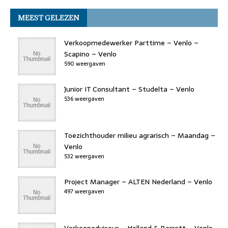
c
it
k
st
re
at
ai
k
MEEST GELEZEN
e
t
e
o
a
s
l
b
er
dI
d
d
A
Verkoopmedewerker Parttime – Venlo –
o
n
o
s
p
Scapino – Venlo
590 weergaven
o
n
p
k
Junior IT Consultant – Studelta – Venlo
536 weergaven
Toezichthouder milieu agrarisch – Maandag –
Venlo
532 weergaven
Project Manager – ALTEN Nederland – Venlo
497 weergaven
Verkoopadviseur – Holland & Barrett – Venlo