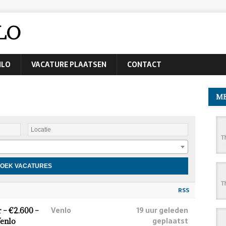
LO
NLO
VACATURE PLAATSEN
CONTACT
ME
RSS
Venlo
19 uur geleden
 – €2.600 –
geplaatst
Venlo