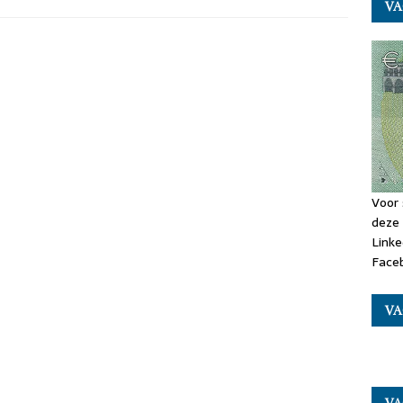
VA
Voor 
deze 
Linke
Faceb
VA