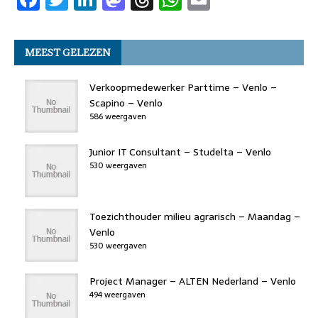
a
w
n
a
h
h
m
o
n
p
c
it
k
st
re
at
ai
k
MEEST GELEZEN
e
t
e
o
a
s
l
b
er
dI
d
d
A
Verkoopmedewerker Parttime – Venlo –
o
n
o
s
p
Scapino – Venlo
586 weergaven
o
n
p
k
Junior IT Consultant – Studelta – Venlo
530 weergaven
Toezichthouder milieu agrarisch – Maandag –
Venlo
530 weergaven
Project Manager – ALTEN Nederland – Venlo
494 weergaven