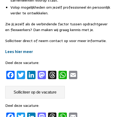
samenwerken voorop staat.
Volop mogelijkheden om jezelf professioneel én persoonlijk
verder te ontwikkelen.
Zie jij jezelf als de verbindende factor tussen opdrachtgever
en flexwerkers? Dan maken wij graag kennis met je.
Solliciteer direct of neem contact op voor meer informatie.
Lees hier meer
Deel deze vacature:
F
T
Li
M
T
W
E
a
w
n
a
h
h
m
c
it
k
st
re
at
ai
e
t
e
o
a
s
l
b
er
dI
d
d
A
Deel deze vacature:
F
T
Li
M
T
W
E
o
n
o
s
p