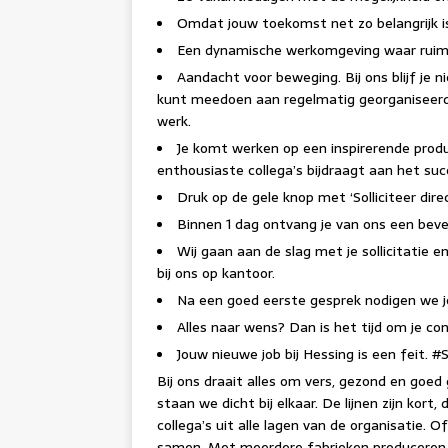
Omdat jouw toekomst net zo belangrijk is
Een dynamische werkomgeving waar ruimte 
Aandacht voor beweging. Bij ons blijf je ni
kunt meedoen aan regelmatig georganiseerde
werk.
Je komt werken op een inspirerende prod
enthousiaste collega’s bijdraagt aan het suc
Druk op de gele knop met ‘Solliciteer dire
Binnen 1 dag ontvang je van ons een beve
Wij gaan aan de slag met je sollicitatie 
bij ons op kantoor.
Na een goed eerste gesprek nodigen we j
Alles naar wens? Dan is het tijd om je co
Jouw nieuwe job bij Hessing is een feit. #
Bij ons draait alles om vers, gezond en goed
staan we dicht bij elkaar. De lijnen zijn kor
collega’s uit alle lagen van de organisatie. 
samen. Met meerdere fabrieken produceren w