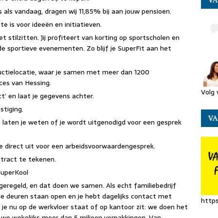
VA
 als vandaag, dragen wij 11,85% bij aan jouw pensioen.
is voor ideeën en initiatieven.
et stilzitten. Jij profiteert van korting op sportscholen en
 sportieve evenementen. Zo blijf je SuperFit aan het
uctielocatie, waar je samen met meer dan 1200
ces van Hessing.
Volg 
ct’ en laat je gegevens achter.
stiging.
VA
en laten je weten of je wordt uitgenodigd voor een gesprek
e direct uit voor een arbeidsvoorwaardengesprek.
ntract te tekenen.
SuperKool
 geregeld, en dat doen we samen. Als echt familiebedrijf
t, de deuren staan open en je hebt dagelijks contact met
https
Of je nu op de werkvloer staat of op kantoor zit: we doen het
e wekelijks meer dan 5 miljoen verpakkingen. Van