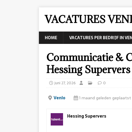
VACATURES VEN
HOME
VACATURES PER BEDRIJF IN VE
Communicatie & Co
Hessing Supervers
juni 27, 2026
0
Venlo
1 maand geleden geplaatst
Hessing Supervers