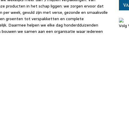
VA
e producten in het schap liggen: we zorgen ervoor dat
n per week, gevuld zijn met verse, gezonde en smaakvolle
den groenten tot verspakketten en complete
elijk. Daarmee helpen we elke dag honderdduizenden
Volg 
 bouwen we samen aan een organisatie waar iedereen
E
m
i
E