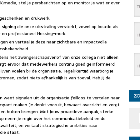
)media, stel je persberichten op en monitor je wat er over
egeschenken en drukwerk.
 signing die onze uitstraling versterkt, zowel op locatie als
ar en professioneel Hessing-merk.
gen en vertaal je deze naar zichtbare en impactvolle
amsbekendheid.
jdens het zwangerschapsverlof van onze collega niet alleen
 zorgt ervoor dat medewerkers continu goed geïnformeerd
ijven voelen bij de organisatie. Tegelijkertijd waarborg je
romen, zodat niets afhankelijk is van toeval. Heb jij de
Z
weet signalen uit de organisatie feilloos te vertalen naar
mpact maken. Je denkt vooruit, bewaart overzicht en zorgt
 en buiten brengen. Met jouw proactieve aanpak, sterke
ap neem je regie over het communicatiebeleid en de
kwaliteit, en vertaalt strategische ambities naar
die staat.