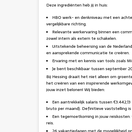
Deze ingrediënten heb jij in huis:
HBO werk- en denkniveau met een achter
vergelijkbare richting.
Relevante werkervaring binnen een commu
zowel intern als extern te schakelen.
Uitstekende beheersing van de Nederland
en aansprekende communicatie te creëren.
Ervaring met en kennis van tools zoals M
Je bent beschikbaar tussen september 20
Bij Hessing draait het niet alleen om groen
het creëren van een inspirerende werkomgev
jouw inzet belonen! Wij bieden:
Een aantrekkelijk salaris tussen €3.442,13
bruto per maand). Definitieve vaststelling is
Een tegemoetkoming in jouw reiskosten: 
reis.
26 vakantiedagen met de mogelijkheid om