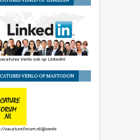
CATURES VENLO OP LINKEDIN
vacatures Venlo ook op Linkedin!
CATURES VENLO OP MASTODON
://vacatureforum.nl/@venlo