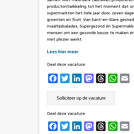
productontwikkeling tot het moment dat onz
supermarkten het hele jaar door, zeven dage
groenten en fruit. Van kant-en-klare gesne
maaltijdsalades, Supergezond én Supermakk
mensen om een gezonde keuze te maken én
met plezier werkt.
Lees hier meer
Deel deze vacature:
F
T
Li
M
T
W
a
w
n
a
h
h
c
it
k
st
re
at
a
e
t
e
o
a
s
l
b
er
dI
d
d
A
Deel deze vacature:
F
T
Li
M
T
W
o
n
o
s
p