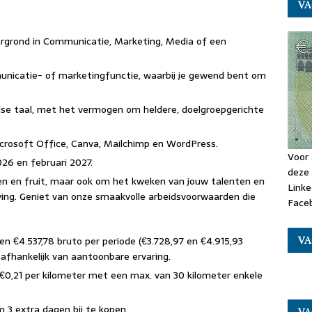
VA
grond in Communicatie, Marketing, Media of een
nicatie- of marketingfunctie, waarbij je gewend bent om
se taal, met het vermogen om heldere, doelgroepgerichte
icrosoft Office, Canva, Mailchimp en WordPress.
Voor 
26 en februari 2027.
deze 
ten en fruit, maar ook om het kweken van jouw talenten en
Linke
ing. Geniet van onze smaakvolle arbeidsvoorwaarden die
Faceb
 en €4.537,78 bruto per periode (€3.728,97 en €4.915,93
VA
 afhankelijk van aantoonbare ervaring.
€0,21 per kilometer met een max. van 30 kilometer enkele
 3 extra dagen bij te kopen.