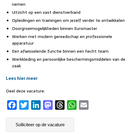
nemen
Uitzicht op een vast dienstverband
Opleidingen en trainingen om jezelf verder te ontwikkelen
Doorgroeimogelijkheden binnen Euromaster
Werken met modern gereedschap en professionele
apparatuur
Een afwisselende functie binnen een hecht team
Werkkleding en persoonlijke beschermingsmiddelen van de
zaak
Lees hier meer
Deel deze vacature:
F
T
Li
M
T
W
E
a
w
n
a
h
h
m
c
it
k
st
re
at
ai
e
t
e
o
a
s
l