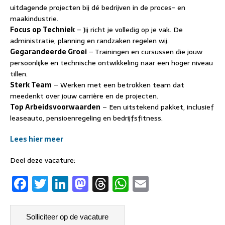
uitdagende projecten bij dé bedrijven in de proces- en
maakindustrie.
Focus op Techniek
– Jij richt je volledig op je vak. De
administratie, planning en randzaken regelen wij.
Gegarandeerde Groei
– Trainingen en cursussen die jouw
persoonlijke en technische ontwikkeling naar een hoger niveau
tillen.
Sterk Team
– Werken met een betrokken team dat
meedenkt over jouw carrière en de projecten.
Top Arbeidsvoorwaarden
– Een uitstekend pakket, inclusief
leaseauto, pensioenregeling en bedrijfsfitness.
Lees hier meer
Deel deze vacature:
F
T
Li
M
T
W
E
a
w
n
a
h
h
m
c
it
k
st
re
at
ai