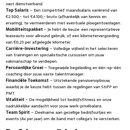
vast dienstverband.
Top Salaris
– Een competitief maandsalaris variërend van
€2.500,- tot €4.100,- bruto (afhankelijk van kennis en
ervaring), te vermeerderen met eventuele ploegentoeslagen.
Mobiliteitspakket
– Je hebt de keuze: een representatieve
leaseauto voor allround gebruik, of een kilometervergoeding
van €0,23 per afgelegde kilometer.
Carrière-Investering
– Volledige vrijheid in het selecteren
van trainingen en specialistische cursussen om jouw
vakmanschap te verdiepen.
Persoonlijke Groei
– Toegewijde begeleiding en één-op-één
coaching door jouw vaste talentmanager.
Financiële Toekomst
– Uitstekende pensioenopbouw,
waarbij je de keuze hebt tussen de regelingen van StiPP en
PMT.
Vitaliteit
– De mogelijkheid tot bedrijfsfitness en onze
nadrukkelijke aandacht voor jouw werk-privébalans.
Team Spirit
– Deelname aan gezellige bedrijfsuitjes en
events (4x per jaar) om de band met collega's te versterken.