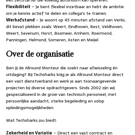
een zelfstarter die volledig autonoom kan opereren.
Flexibiliteit
– Je bent flexibel inzetbaar en hebt de ambitie
om je kennis actief te delen en collega's te trainen.
Werkafstand
– Je woont op 45 minuten afstand van Venlo,
dit bevat plekken zoals: Weert, Eindhoven, Best, Veldhoven,
Weert, Sevenum, Horst, Boxmeer, Arnhem, Roermond,
Panningen, Helmond, Someren, Asten en Meijel.
Over de organisatie
Ben jij de Allround Monteur die zoekt naar afwisseling én
uitdaging? Bij Techsharks krijg je als Allround Monteur direct
een vast dienstverband en werk je aan toonaangevende
projecten bij diverse opdrachtgevers. Sinds 2002 zijn wij
gespecialiseerd in de groei van technisch personeel, met
persoonlijke aandacht, sterke begeleiding en volop
opleidingsmogelijkheden.
Wat Techsharks jou biedt:
Zekerheid en Variatie
– Direct een vast contract en