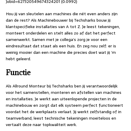
Jobid=627320549674324201 (0.0992)
Hou jij van sleutelen aan machines die nét even anders zijn
dan de rest? Als Machinebouwer bij Techsharks bouw jij
klantspecifieke installaties van A tot Z. Je leest tekeningen,
monteert onderdelen en stelt alles zo af dat het perfect
samenwerkt. Samen met je collega’s zorg je voor een
eindresultaat dat staat als een huis. En zeg nou zelf: er is
weinig mooier dan een machine die precies doet wat jij ’m
hebt geleerd.
Functie
Als Allround Monteur bij Techsharks ben jij verantwoordelijk
voor het samenstellen, monteren en afstellen van machines
en installaties. Je werkt aan uiteenlopende projecten in de
machinebouw en zorgt dat elk systeem perfect functioneert
voordat het de werkplaats verlaat. Jij werkt zelfstandig of in
teamverband, leest technische tekeningen moeiteloos en
vertaalt deze naar topkwaliteit werk.