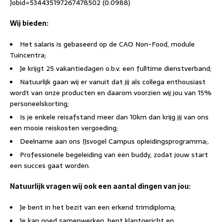
Jobid=534435197267478502 (0.0988)
Wij bieden:
Het salaris is gebaseerd op de CAO Non-Food, module
Tuincentra;
Je krijgt 25 vakantiedagen o.b.v. een fulltime dienstverband;
Natuurlijk gaan wij er vanuit dat jij als collega enthousiast
wordt van onze producten en daarom voorzien wij jou van 15%
personeelskorting;
Is je enkele reisafstand meer dan 10km dan krijg jij van ons
een mooie reiskosten vergoeding;
Deelname aan ons IJsvogel Campus opleidingsprogramma;.
Professionele begeleiding van een buddy, zodat jouw start
een succes gaat worden.
Natuurlijk vragen wij ook een aantal dingen van jou:
Je bent in het bezit van een erkend trimdiploma;
Je kan goed samenwerken, bent klantgericht en