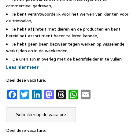
commercieel gedreven;
Je bent verantwoordelijk voor het werven van klanten voor
de trimsalon;
Je hebt affiniteit met dieren en de producten en bent
bereid het assortiment beter te leren kennen;
Je hebt geen been bezwaar tegen werken op wisselende
werktijden en in de weekenden;
De uren zijn in overleg met de bedrijfsleider in te vullen
Lees hier meer
Deel deze vacature:
F
T
Li
M
T
W
E
a
w
n
a
h
h
m
c
it
k
st
re
at
ai
e
t
e
o
a
s
l
b
er
dI
d
d
A
Deel deze vacature: