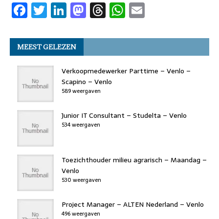
F
T
Li
M
T
W
E
o
n
o
s
p
a
w
n
a
h
h
m
o
n
p
c
it
k
st
re
at
ai
k
MEEST GELEZEN
e
t
e
o
a
s
l
b
er
dI
d
d
A
Verkoopmedewerker Parttime – Venlo –
o
n
o
s
p
Scapino – Venlo
589 weergaven
o
n
p
k
Junior IT Consultant – Studelta – Venlo
534 weergaven
Toezichthouder milieu agrarisch – Maandag –
Venlo
530 weergaven
Project Manager – ALTEN Nederland – Venlo
496 weergaven