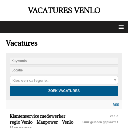
VACATURES VENLO
Vacatures
Kies een categorie…
RSS
Klantenservice medewerker
Venlo
regio Venlo – Manpower – Venlo
5 uur geleden geplaatst
Manpower