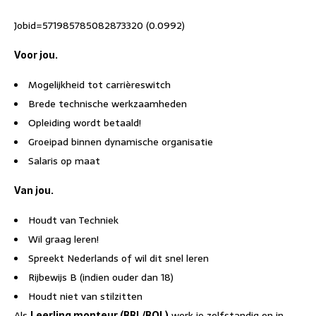
Jobid=571985785082873320 (0.0992)
Voor jou.
Mogelijkheid tot carrièreswitch
Brede technische werkzaamheden
Opleiding wordt betaald!
Groeipad binnen dynamische organisatie
Salaris op maat
Van jou.
Houdt van Techniek
Wil graag leren!
Spreekt Nederlands of wil dit snel leren
Rijbewijs B (indien ouder dan 18)
Houdt niet van stilzitten
Als
Leerling monteur (BBL/BOL)
werk je zelfstandig en in