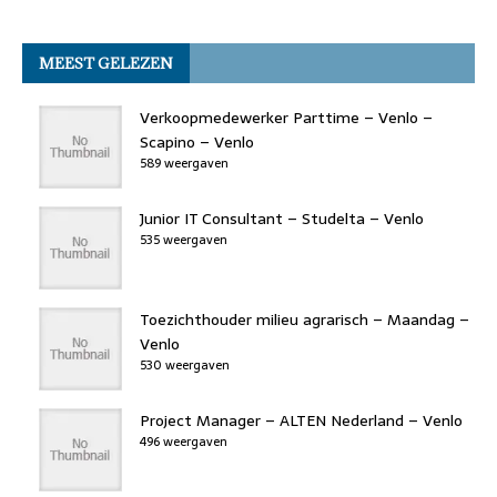
a
w
n
a
h
h
m
o
n
p
c
it
k
st
re
at
ai
k
MEEST GELEZEN
e
t
e
o
a
s
l
b
er
dI
d
d
A
Verkoopmedewerker Parttime – Venlo –
o
n
o
s
p
Scapino – Venlo
589 weergaven
o
n
p
k
Junior IT Consultant – Studelta – Venlo
535 weergaven
Toezichthouder milieu agrarisch – Maandag –
Venlo
530 weergaven
Project Manager – ALTEN Nederland – Venlo
496 weergaven