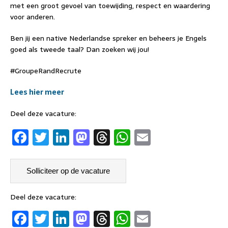
met een groot gevoel van toewijding, respect en waardering
voor anderen.
Ben jij een native Nederlandse spreker en beheers je Engels
goed als tweede taal? Dan zoeken wij jou!
#GroupeRandRecrute
Lees hier meer
Deel deze vacature:
F
T
Li
M
T
W
E
a
w
n
a
h
h
m
c
it
k
st
re
at
ai
e
t
e
o
a
s
l
b
er
dI
d
d
A
Deel deze vacature:
F
T
Li
M
T
W
E
o
n
o
s
p