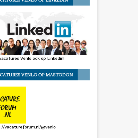
CATURES VENLO OP LINKEDIN
vacatures Venlo ook op Linkedin!
CATURES VENLO OP MASTODON
://vacatureforum.nl/@venlo