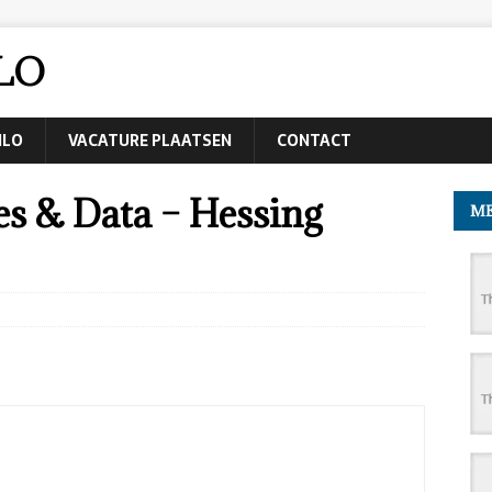
LO
NLO
VACATURE PLAATSEN
CONTACT
es & Data – Hessing
ME