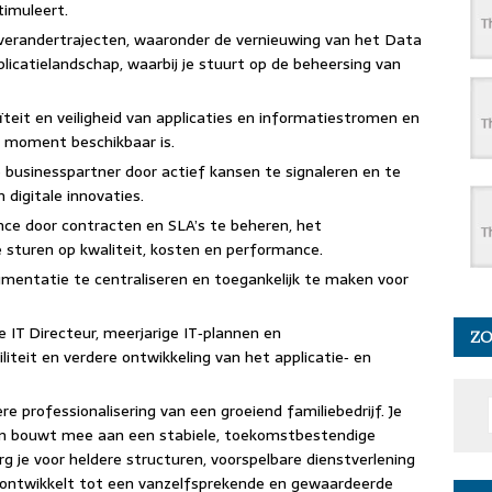
timuleert.
 verandertrajecten, waaronder de vernieuwing van het Data
licatielandschap, waarbij je stuurt op de beheersing van
teit en veiligheid van applicaties en informatiestromen en
te moment beschikbaar is.
e businesspartner door actief kansen te signaleren en te
digitale innovaties.
ance door contracten en SLA’s te beheren, het
e sturen op kwaliteit, kosten en performance.
umentatie te centraliseren en toegankelijk te maken voor
 IT Directeur, meerjarige IT‑plannen en
Z
liteit en verdere ontwikkeling van het applicatie‑ en
re professionalisering van een groeiend familiebedrijf. Je
T en bouwt mee aan een stabiele, toekomstbestendige
rg je voor heldere structuren, voorspelbare dienstverlening
h ontwikkelt tot een vanzelfsprekende en gewaardeerde