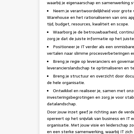
waarbij je eigenaarschap en samenwerking s
Neem je verantwoordelijkheid voor grote
Warehouse en het rationaliseren van ons app
tijd, budget, resources, kwaliteit en scope.
Waarborg je de betrouwbaarheid, continuï
zorg je dat de juiste informatie op het juis
Positioneer je IT verder als een onmisbar
vertalen naar slimme procesverbeteringen en 
Breng je regie op leveranciers en govern
leverancierslandschap te optimaliseren en t
Breng je structuur en overzicht door doc
de hele organisatie.
Ontwikkel en realiseer je, samen met onze
investeringsbegrotingen en zorg je voor stabi
datalandschap.
Door jouw inzet geef je richting aan de verde
opereert op het snijvlak van business en I
organisatie. Met jouw visie en leiderschap zo
en een sterke samenwerking, waarbij IT zic