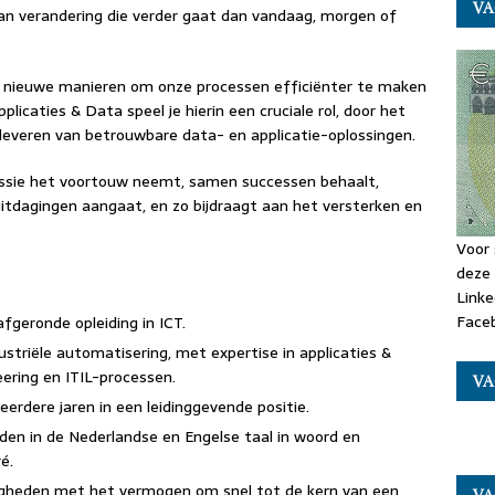
VA
 aan verandering die verder gaat dan vandaag, morgen of
ar nieuwe manieren om onze processen efficiënter te maken
icaties & Data speel je hierin een cruciale rol, door het
leveren van betrouwbare data- en applicatie-oplossingen.
assie het voortouw neemt, samen successen behaalt,
uitdagingen aangaat, en zo bijdraagt aan het versterken en
Voor 
deze 
Linke
Faceb
geronde opleiding in ICT.
striële automatisering, met expertise in applicaties &
ering en ITIL-processen.
VA
erdere jaren in een leidinggevende positie.
den in de Nederlandse en Engelse taal in woord en
é.
rdigheden met het vermogen om snel tot de kern van een