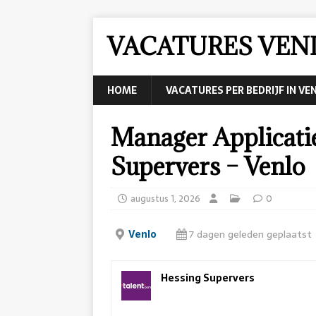
VACATURES VEN
HOME
VACATURES PER BEDRIJF IN VE
Manager Applicati
Supervers – Venlo
augustus 1, 2026
0
Venlo
7 dagen geleden geplaatst
Hessing Supervers