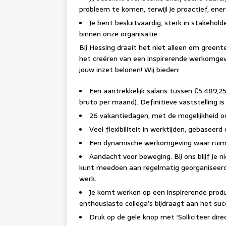
probleem te komen, terwijl je proactief, ene
Je bent besluitvaardig, sterk in stakeho
binnen onze organisatie.
Bij Hessing draait het niet alleen om groen
het creëren van een inspirerende werkomgev
jouw inzet belonen! Wij bieden:
Een aantrekkelijk salaris tussen €5.489,2
bruto per maand). Definitieve vaststelling is
26 vakantiedagen, met de mogelijkheid om
Veel flexibiliteit in werktijden, gebaseerd
Een dynamische werkomgeving waar ruimte 
Aandacht voor beweging. Bij ons blijf je ni
kunt meedoen aan regelmatig georganiseerde
werk.
Je komt werken op een inspirerende prod
enthousiaste collega’s bijdraagt aan het suc
Druk op de gele knop met ‘Solliciteer dire