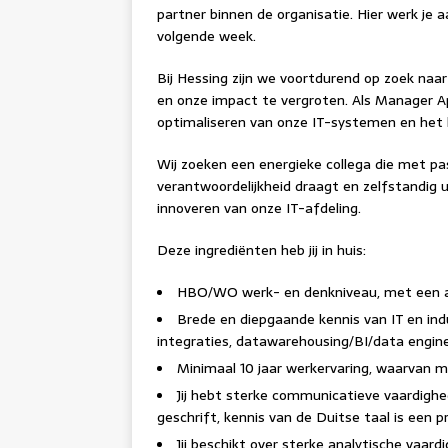
partner binnen de organisatie. Hier werk je
volgende week.
Bij Hessing zijn we voortdurend op zoek na
en onze impact te vergroten. Als Manager Appl
optimaliseren van onze IT-systemen en het 
Wij zoeken een energieke collega die met p
verantwoordelijkheid draagt en zelfstandig 
innoveren van onze IT-afdeling.
Deze ingrediënten heb jij in huis:
HBO/WO werk- en denkniveau, met een af
Brede en diepgaande kennis van IT en indu
integraties, datawarehousing/BI/data engine
Minimaal 10 jaar werkervaring, waarvan me
Jij hebt sterke communicatieve vaardighe
geschrift, kennis van de Duitse taal is een pr
Jij beschikt over sterke analytische vaa