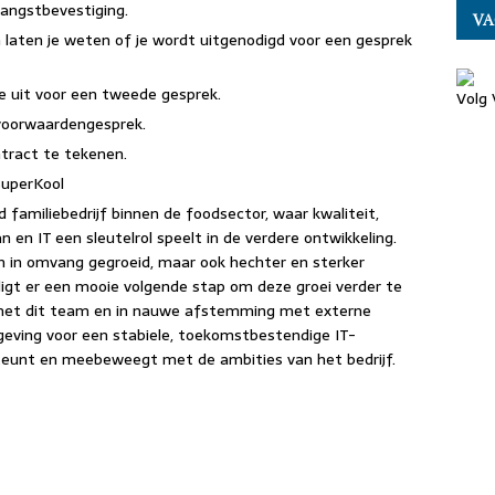
vangstbevestiging.
VA
en laten je weten of je wordt uitgenodigd voor een gesprek
e uit voor een tweede gesprek.
Volg 
svoorwaardengesprek.
ntract te tekenen.
SuperKool
 familiebedrijf binnen de foodsector, waar kwaliteit,
en IT een sleutelrol speelt in de verdere ontwikkeling.
en in omvang gegroeid, maar ook hechter en sterker
 ligt er een mooie volgende stap om deze groei verder te
 met dit team en in nauwe afstemming met externe
mgeving voor een stabiele, toekomstbestendige IT-
steunt en meebeweegt met de ambities van het bedrijf.