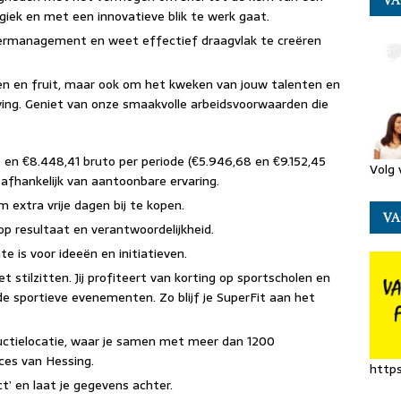
VA
rgiek en met een innovatieve blik te werk gaat.
ldermanagement en weet effectief draagvlak te creëren
ten en fruit, maar ook om het kweken van jouw talenten en
ing. Geniet van onze smaakvolle arbeidsvoorwaarden die
5 en €8.448,41 bruto per periode (€5.946,68 en €9.152,45
Volg 
 afhankelijk van aantoonbare ervaring.
 extra vrije dagen bij te kopen.
VA
 op resultaat en verantwoordelijkheid.
is voor ideeën en initiatieven.
et stilzitten. Jij profiteert van korting op sportscholen en
 sportieve evenementen. Zo blijf je SuperFit aan het
uctielocatie, waar je samen met meer dan 1200
ces van Hessing.
https
ct’ en laat je gegevens achter.