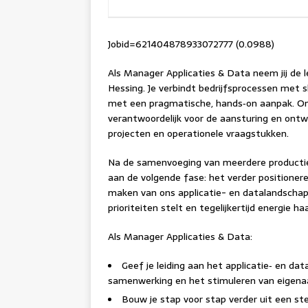
Jobid=621404878933072777 (0.0988)
Als Manager Applicaties & Data neem jij de l
Hessing. Je verbindt bedrijfsprocessen met
met een pragmatische, hands‑on aanpak. Omd
verantwoordelijk voor de aansturing en ontw
projecten en operationele vraagstukken.
Na de samenvoeging van meerdere productie
aan de volgende fase: het verder positione
maken van ons applicatie- en datalandschap
prioriteiten stelt en tegelijkertijd energie h
Als Manager Applicaties & Data:
Geef je leiding aan het applicatie‑ en da
samenwerking en het stimuleren van eigena
Bouw je stap voor stap verder uit een st